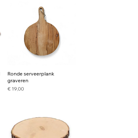
Snel overzicht
l
Ronde serveerplank
graveren
Prijs
€ 19,00