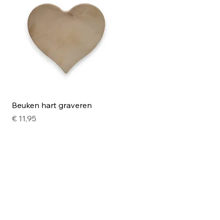
Snel overzicht
Beuken hart graveren
Prijs
€ 11,95