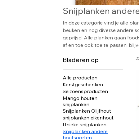
Snijplanken ander
In deze categorie vind je alle p
beuken en nog diverse andere so
geprijsd. Alle planken gaan foodsa
af en toe ook toe te passen, blij
2
Bladeren op
Alle producten
Kerstgeschenken
Seizoensproducten
Mango houten
snijplanken
Snijplanken Olijfhout
snijplanken eikenhout
Unieke snijplanken
Snijplanken andere
houtsoorten