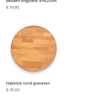
Snel overzicht
Beuken snijplank 49x20cm
Prijs
€ 19,95
Snel overzicht
Hakblok rond graveren
Prijs
€ 35,00