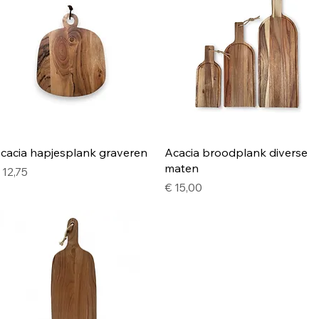
Snel overzicht
Snel overzicht
cacia hapjesplank graveren
Acacia broodplank diverse
maten
rijs
 12,75
Prijs
€ 15,00