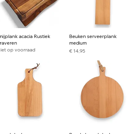
Snel overzicht
Snel overzicht
nijplank acacia Rustiek
Beuken serveerplank
raveren
medium
iet op voorraad
Prijs
€ 14,95