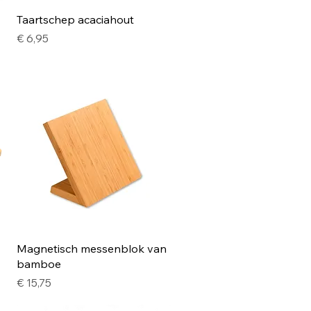
Snel overzicht
Taartschep acaciahout
Prijs
€ 6,95
Snel overzicht
Magnetisch messenblok van
bamboe
Prijs
€ 15,75