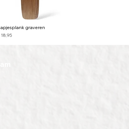
Snel overzicht
apjesplank graveren
rijs
 18,95
ram