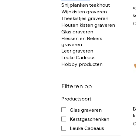
Snijplanken teakhout
S
Wijnkisten graveren
s
Theekistjes graveren
P
€
Houten kisten graveren
Glas graveren
Flessen en Bekers
graveren
Leer graveren
Leuke Cadeaus
Hobby producten
Filteren op
Productsoort
B
Glas graveren
k
Kerstgeschenken
P
€
Leuke Cadeaus