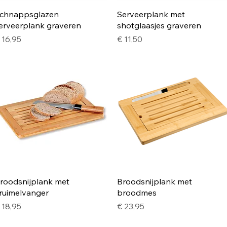
Snel overzicht
Snel overzicht
chnappsglazen
Serveerplank met
erveerplank graveren
shotglaasjes graveren
rijs
Prijs
 16,95
€ 11,50
Snel overzicht
Snel overzicht
roodsnijplank met
Broodsnijplank met
ruimelvanger
broodmes
rijs
Prijs
 18,95
€ 23,95