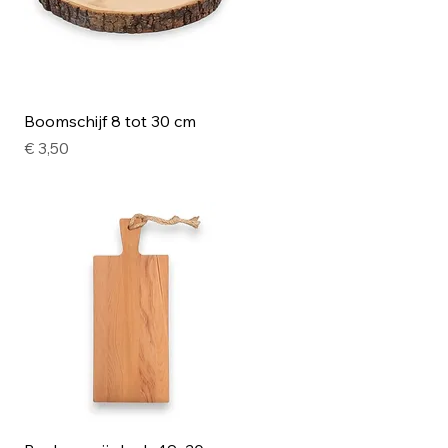
Snel overzicht
Boomschijf 8 tot 30 cm
Prijs
€ 3,50