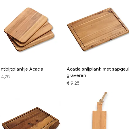
Snel overzicht
Snel overzicht
ntbijtplankje Acacia
Acacia snijplank met sapgeu
graveren
rijs
 4,75
Prijs
€ 9,25