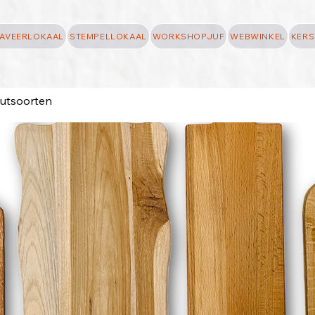
AVEERLOKAAL
STEMPELLOKAAL
WORKSHOPJUF
WEBWINKEL
KERS
outsoorten