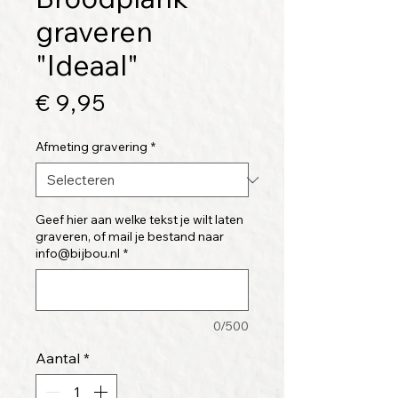
graveren
"Ideaal"
Prijs
€ 9,95
Afmeting gravering
*
Geef hier aan welke tekst je wilt laten
graveren, of mail je bestand naar
info@bijbou.nl
*
0/500
Aantal
*