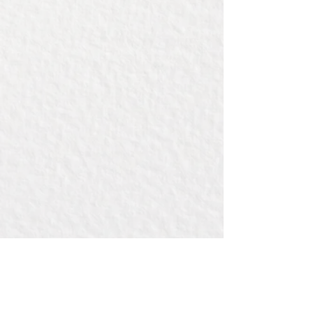
Dikte: 1,5cm
Inclusief gravering van ongeveer
9cm doorsnee.
Een ideale plank om als cadeau te
geven aan je collega's als
kerstgeschenk, of in een
kerstpakket!
Wij denken graag met u mee om er
een mooie gravering op te
plaatsen.
Op onze voorbeelden pagina kunt u
naar hartelust er één uitkiezen.
https://www.bijbou.nl/graveervoor
beelden
Natuurlijk is het ook mogelijk om