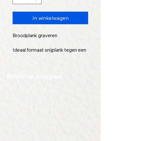
In winkelwagen
Broodplank graveren
Ideaal formaat snijplank tegen een
ideale prijs. Perfect als
relatiegeschenk, met een mooi
kaasje er op, of met een ander
BIJBOU op Instagram
mooi geschenk. Al is deze plank
een geschenk op zich, met jouw
logo of mooie tekst er op
gegraveerd, is dit een perfect
eindejaarsgeschenk.
Afmetingen:
Lengte: 27cm
Breedte: 14cm