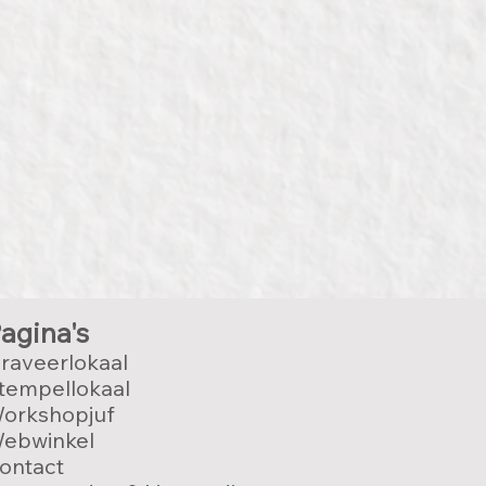
agina's
raveerlokaal
tempellokaal
orkshopjuf
ebwinkel
ontact