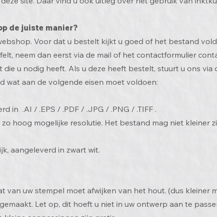
deze site. Daar vind u ook uitleg over het gebruik van inktk
op de juiste manier?
webshop. Voor dat u bestelt kijkt u goed of het bestand vol
wijfelt, neem dan eerst via de mail of het contactformulier con
die u nodig heeft. Als u deze heeft bestelt, stuurt u ons via
d wat aan de volgende eisen moet voldoen:
 in .AI / .EPS / .PDF / .JPG / .PNG / .TIFF .
zo hoog mogelijke resolutie. Het bestand mag niet kleiner zi
k, aangeleverd in zwart wit.
 van uw stempel moet afwijken van het hout. (dus kleiner m
emaakt. Let op, dit hoeft u niet in uw ontwerp aan te passen,