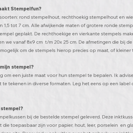
aakt Stempelfun?
3 soorten: rond stempelhout, rechthoekig stempelhout en w
an 1,5 tot 7 cm. Alle afwijkende maten of grotere ronde stem
empel geplakt. De rechthoekige en vierkante stempels mak
 we vanaf 8x9 cm t/m 20x 25 cm. De afmetingen die bij de 
 mogelijk om de stempels hierop precies op maat, of kleiner
 mijn stempel?
g om een juiste maat voor hun stempel te bepalen. Ik advi
uit te tekenen in diverse formaten. Leg het eens op een label 
e stempel?
pelkussen bij de bestelde stempel geleverd. Deze inktkussen
 die toepasbaar zijn voor papier, hout, leer, porselein en g