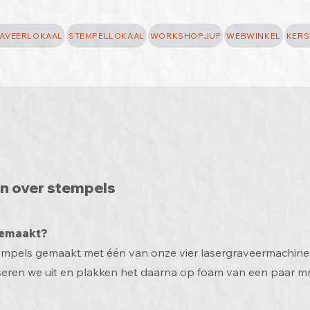
AVEERLOKAAL
STEMPELLOKAAL
WORKSHOPJUF
WEBWINKEL
KERS
n over stempel
s
gemaakt?
empels gemaakt met één van onze vier lasergraveermachine
aseren we
uit en plakken het daarna op foam van een paar m