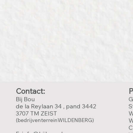
Contact:
P
Bij Bou
G
de la Reylaan 34 , pand 3442
S
3707 TM ZEIST
W
(bedrijventerreinWILDENBERG)
W
C