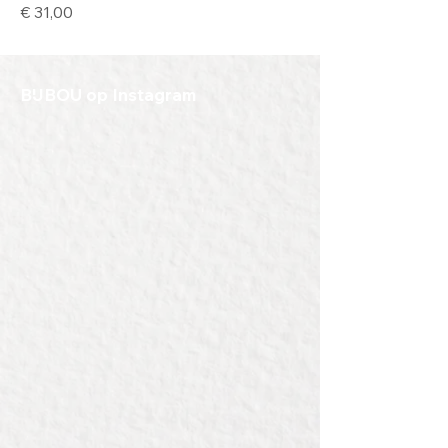
Prijs
€ 31,00
BIJBOU op Instagram