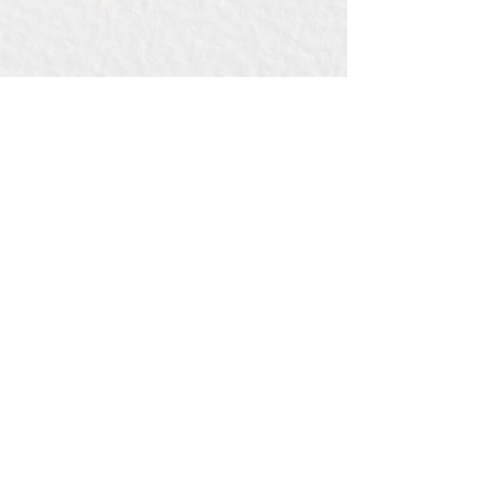
Contact:
Bij Bou
de la Reylaan 34 , pand 3442
3707 TM ZEIST
(bedrijventerreinWILDENBERG)
E: info@bijbou.nl
T: 06 41 71 01 53
Pagina's
Graveerlokaal
Stempellokaal