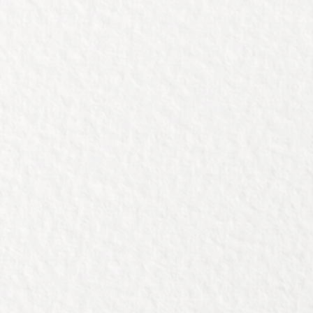
En eigen
Waarvan 
langer in
Tip: gee
duurzaam
Schrijf 
klanten,
de volg
hiermee 
een maa
er naar,
Afmetin
voor d
Inclusie
met een