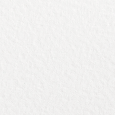
lijk geef je dus 2 cadeaus in 1.
er 1, als het goed is, ook veel
 het zicht blijft.
f je klanten tips mee, om het hout
 te lakken, of te schilderen.
een wedstrijd uit onder jouw
 voor extra klantenbinding. Geef
ende keer een cadeau wat
in lijn is: vetbollen, of nog leuker:
k-je-eigen vetbol cadeau (vraag
 wij kunnen m regelen).
gen: 40x15x15cm (ook geschikt
e meeste Champagnes).
f gravering aan 1 van de zijden,
 diameter van 10cm.