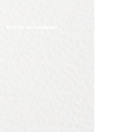
Met deze kist heb je een uniek
cadeau, om te geven aan je
medewerkers, je collega, een
BIJBOU op Instagram
bruidspaar of als relatiegeschenk.
Compleet met jouw eigen
gravering, standaard zit er een
gravering op van 9 cm, maar groter
kan natuurlijk ook.
Lengte:29cm
Breedte: 25cm
Hoogte: 8 cm