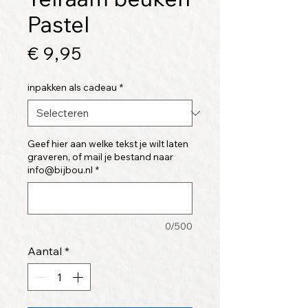
Pastel
Prijs
€ 9,95
inpakken als cadeau
*
Geef hier aan welke tekst je wilt laten
graveren, of mail je bestand naar
info@bijbou.nl
*
0/500
Aantal
*