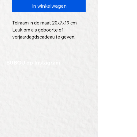
In winkelwagen
Telraam in de maat 20x7x19 cm
Leuk om als geboorte of
verjaardagdscadeau te geven.
Naar wens te graveren met een
tekst of naam.
BIJBOU op Instagram
Tip: wij kunnen ook tekst of
afbeeldingen graveren die
bijvoorbeeld op een
geboortekaartje zijn gebruikt.
Vraag naar de mogelijkheden!