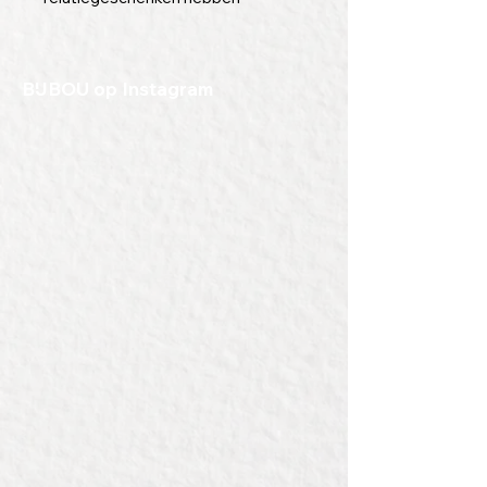
ingepakt, maken we elk jaar van de
restanten en voorbeelden een
serie outlet kerstpakketten.
BIJBOU op Instagram
Deze pakketten gaan voor een leuk
bedrag weg en zijn elk jaar gewild.
Wees er dus snel bij.
Elk pakket heeft zijn eigen, unieke
inhoud.
Van de meeste pakketten is er
maar 1 voorradig. Van enkele
soorten zijn er meerdere.
Bij het kiezen van het aantal kun je
de voorraad checken.
Verras jezelf of een ander.
De pakketten zijn op te halen in
Zeist, maar we kunnen ze zeker
ook verzenden.