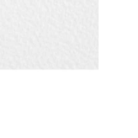
Als extra toevoeging kun je ook
kiezen voor een mooie kerstdoos
waar we de goederen in kunnen
verpakken.
Inhoud:
Snijplank 30x20cm
Italiaans pasta giftpakket
Pasta di Natale - speciale
kerstfiguren pasta
Eventueel is de plank te graveren -
vraag daar naar, gravering niet
standaard inbegrepen.
Hoogwaardige Italiaanse
producten, die je niet zomaar in een
supermarkt zal vinden.
Rechtstreeks uit Italië
geïmporteerd.