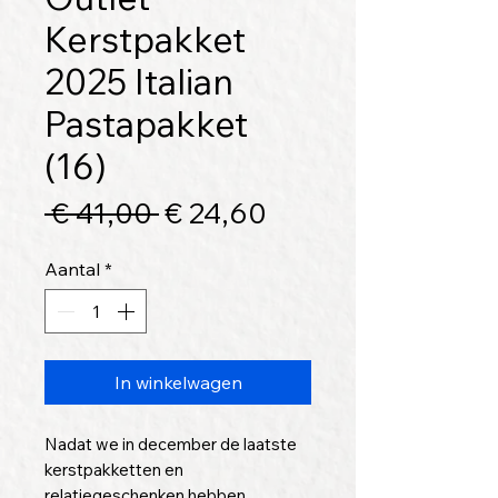
Kerstpakket
2025 Italian
Pastapakket
(16)
Normale
Verkoopprijs
 € 41,00 
€ 24,60
prijs
Aantal
*
In winkelwagen
Nadat we in december de laatste
kerstpakketten en
relatiegeschenken hebben