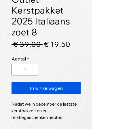
Kerstpakket
2025 Italiaans
zoet 8
Normale
Verkoopprijs
 € 39,00 
€ 19,50
prijs
Aantal
*
In winkelwagen
Nadat we in december de laatste
kerstpakketten en
relatiegeschenken hebben
ingepakt, maken we elk jaar van de