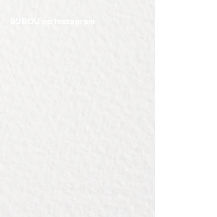
restanten en voorbeelden een
serie outlet kerstpakketten.
BIJBOU op Instagram
Deze pakketten gaan voor een leuk
bedrag weg en zijn elk jaar gewild.
Wees er dus snel bij.
Elk pakket heeft zijn eigen, unieke
inhoud.
Van de meeste pakketten is er
maar 1 voorradig. Van enkele
soorten zijn er meerdere.
Bij het kiezen van het aantal kun je
de voorraad checken.
Verras jezelf of een ander.
De pakketten zijn op te halen in
Zeist, maar we kunnen ze zeker
ook verzenden.
Als extra toevoeging kun je ook
kiezen voor een mooie kerstdoos
waar we de goederen in kunnen
verpakken.