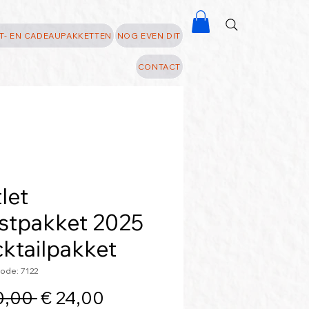
T- EN CADEAUPAKKETTEN
NOG EVEN DIT
CONTACT
let
stpakket 2025
ktailpakket
ode: 7122
Normale
Verkoopprijs
0,00 
€ 24,00