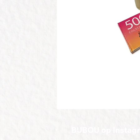
BIJBOU op Instag