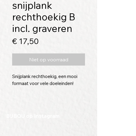
snijplank
rechthoekig B
incl. graveren
Prijs
€ 17,50
Niet op voorraad
Snijplank rechthoekig, een mooi
formaat voor vele doeleinden!
Afmetingen:
Lengte: 25
BIJBOU op Instagram
Breedte: 14
Inclusief gravering van 9 cm (groter