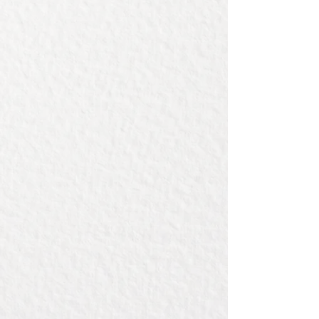
kan ook).
Wij denken graag met u mee om er
een mooie gravering op te
plaatsen.
Op onze voorbeelden pagina kunt u
naar hartelust er één uitkiezen.
https://www.bijbou.nl/graveervoor
beelden
Natuurlijk is het ook mogelijk om
uw eigen bestand aan te leveren.
Kijk hier voor de eisen die aan een
bestand gesteld worden.
https://www.bijbou.nl/veelgesteld
evragengraveerlokaal