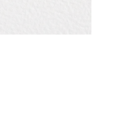
Contact:
Bij Bou
de la Reylaan 34 , pand 3442
3707 TM ZEIST
(bedrijventerreinWILDENBERG)
E: info@bijbou.nl
T: 06 41 71 01 53