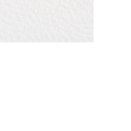
Contact:
Bij Bou
de la Reylaan 34 , pand 3442
3707 TM ZEIST
(bedrijventerreinWILDENBERG)
E: info@bijbou.nl