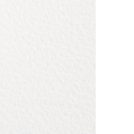
Deze mooie stukken Olijf vind je
maar zelden, hierbij geldt natuurlijk:
op=op!
De afmetingen van deze plank zijn:
90x40x4cm.
Desgewenst kan deze verder glad
geschuurd worden, hij is nu
geschaafd.
Er kan een gravering op. Bij de prijs
inbegrepen zit een kleine gravering
van ongeveer 10cm doorsnee.