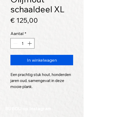
schaaldeel XL
Prijs
€ 125,00
Aantal
*
In winkelwagen
Een prachtig stuk hout, honderden
jaren oud, samengevat in deze
mooie plank.
Dit stuk hout is door ons zelf
uitgezocht, en nog geheel
BIJBOU op Instagram
onbewerkt. Het is een ideaal stuk
hout voor een creatief iemand.