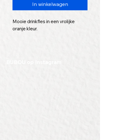
In winkelwagen
Mooie drinkfles in een vrolijke
oranje kleur.
Ideaal als normale drinkfles,
bijvoorbeeld mee naar school of
het werk. Deze fles isoleert niet,
BIJBOU op Instagram
maar, is wel goed waterdicht, dus
lekken zul je niet hebben.
En, er kan een mooie tekst, logo of
afbeelding op worden gegraveerd.
Zo heb je altijd een mooie, eigen
fles bij je.
Geef een duurzaam cadeau met
deze topfles van Topflask.