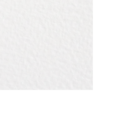
Afmeting: h=26cm, diameter 7cm.
Inhoud: 750ml
Prijs is inclusief graveren, maximaal
7cm diameter.