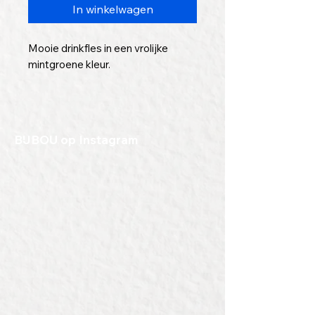
In winkelwagen
Mooie drinkfles in een vrolijke
mintgroene kleur.
Ideaal als normale drinkfles,
bijvoorbeeld mee naar school of
het werk. Deze fles isoleert niet,
BIJBOU op Instagram
maar, is wel goed waterdicht, dus
lekken zul je niet hebben.
En, er kan een mooie tekst, logo of
afbeelding op worden gegraveerd.
Zo heb je altijd een mooie, eigen
fles bij je.
Geef een duurzaam cadeau met
deze topfles van Topflask.