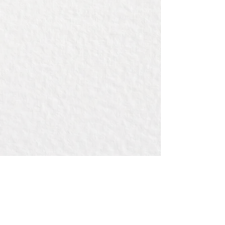
Afmeting: h=26cm, diameter 7cm.
Inhoud: 750ml
Prijs is inclusief graveren, maximaal
7cm diameter.