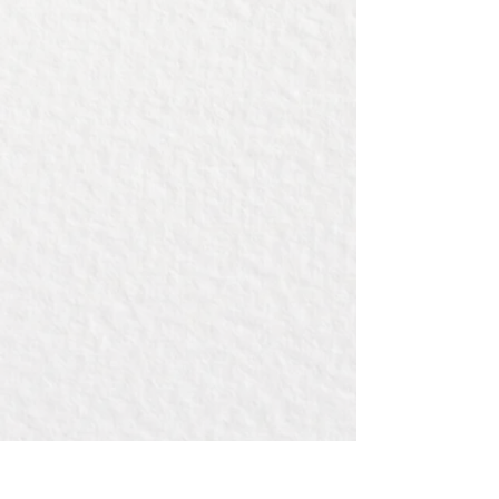
wordt deze snijplank geleverd met
de optie om een persoonlijke
gravering toe te voegen, waardoor
het een perfect cadeau is voor een
huwelijk, housewarming, of
bijvoorbeeld in een kerstpakket.
Met een diameter van 40 cm biedt
deze snijplank voldoende ruimte
voor het snijden en presenteren
van voedsel.
De prijs is inclusief graveren, met
een diameter van 10 cm. Als je een
grotere gravering wilt, dan kan dit
worden aangegeven bij de
bestelopties.
Kijk hier voor
graveervoorbeelden
.