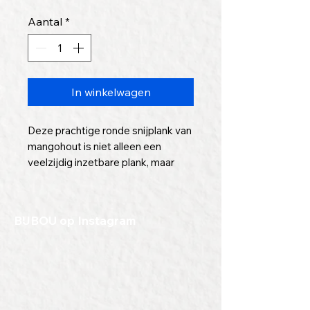
Aantal
*
In winkelwagen
Deze prachtige ronde snijplank van
mangohout is niet alleen een
veelzijdig inzetbare plank, maar
ook een duurzame en stijlvolle
toevoeging aan uw keuken. Met de
hand afgewerkt en duurzaam
BIJBOU op Instagram
gekapt, draagt deze snijplank bij
aan een milieubewuste keuken.
De unieke houtnerf en warme kleur
van mangohout zorgen ervoor dat
elke snijplank uniek is. Bovendien