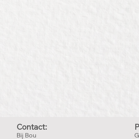
Contact:
P
Bij Bou
G