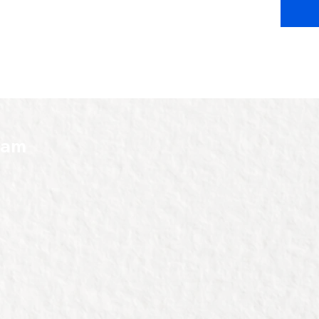
verwerk
mogelij
Kijk hie
ram