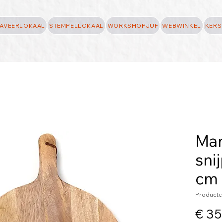
AVEERLOKAAL
STEMPELLOKAAL
WORKSHOPJUF
WEBWINKEL
KERS
Man
sni
cm
Productc
€ 35