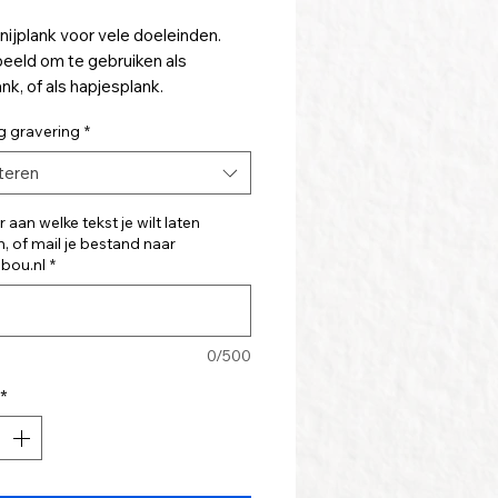
nijplank voor vele doeleinden.
beeld om te gebruiken als
nk, of als hapjesplank.
g gravering
*
t van duurzaam gekapt
ut. Maak deze plank persoonlijk
teren
 een mooie, persoonlijke tekst op
eren.
 aan welke tekst je wilt laten
, of mail je bestand naar
lank heeft een eigen unieke
jbou.nl
*
g.
g; 60 cm hoog, het ronde deel is
0/500
oorsnee.
*
ank heeft een heel goede prijs
itverhouding, en is daarom zeker
chikt om als relatiegeschenk te
f in een kerstpakket te