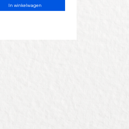
In winkelwagen
en. Vraag ons naar de
kheden.
r voor
graveervoorbeelden
.