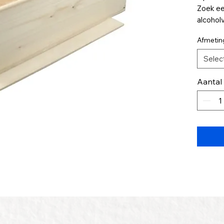
Zoek ee
alcoholv
het cade
Afmetin
champag
Selec
Een ide
relatie
Aantal
Deze ki
40x12x