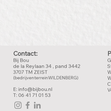
Contact:
P
Bij Bou
G
de la Reylaan 34 , pand 3442
S
3707 TM ZEIST
W
(bedrijventerreinWILDENBERG)
W
C
E: info@bijbou.nl
V
T: 06 41 71 01 53