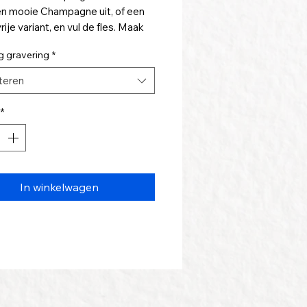
n mooie Champagne uit, of een
rije variant, en vul de fles. Maak
au helemaal af, als je ons deze
g gravering
*
nekist laat graveren.
teren
aal eindejaarsgeschenk of
geschenk.
*
st heeft een afmeting van
12cm.
In winkelwagen