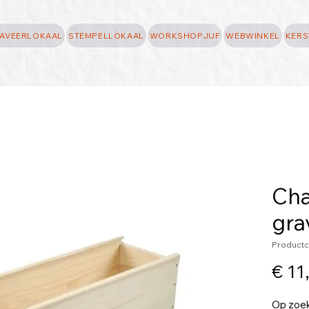
AVEERLOKAAL
STEMPELLOKAAL
WORKSHOPJUF
WEBWINKEL
KERS
Ch
gra
Product
€ 11
Op zoek