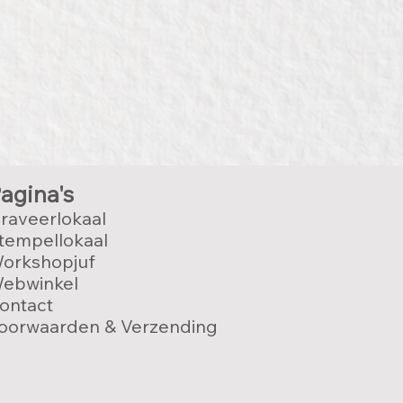
agina's
raveerlokaal
tempellokaal
orkshopjuf
ebwinkel
ontact
oorwaarden & Verzending