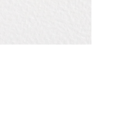
Contact:
Bij Bou
de la Reylaan 34 , pand 3442
3707 TM ZEIST
(bedrijventerreinWILDENBERG)