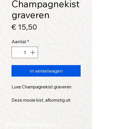
Champagnekist
graveren
Prijs
€ 15,50
Aantal
*
In winkelwagen
Luxe Champagnekist graveren
Deze mooie kist, afkomstig uit
Nederland, wordt nog mooier als je
deze laat graveren met jouw logo,
tekst of wens!
BIJBOU op Instagram