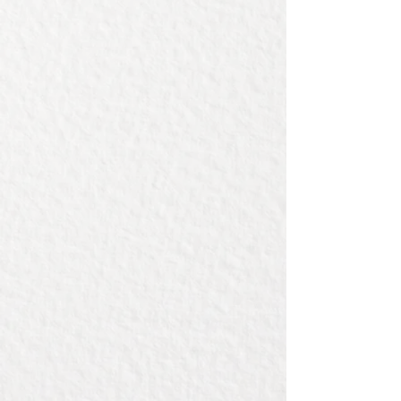
Deze kist wordt in Nederland
gemaakt door mensen met een
afstand tot de arbeidsmarkt.
Handgemaakt, en met zorg
afgewerkt.
De prijs is inclusief graveren, tot
een breedte van 10 cm.
Afmeting van deze kist:
400x115x115mm