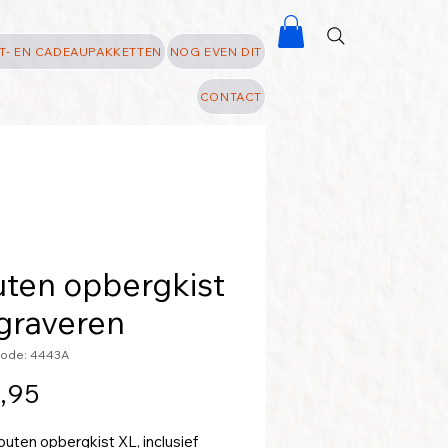
T- EN CADEAUPAKKETTEN
NOG EVEN DIT
CONTACT
ten opbergkist
graveren
code: 4443A
Prijs
,95
outen opbergkist XL, inclusief