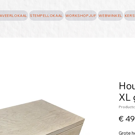
AVEERLOKAAL
STEMPELLOKAAL
WORKSHOPJUF
WEBWINKEL
KERS
Hou
XL 
Product
€ 49
Grote h