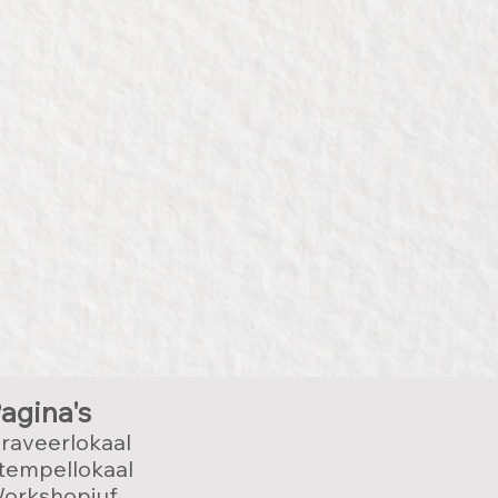
agina's
raveerlokaal
tempellokaal
orkshopjuf