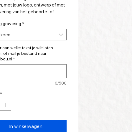
n, met jouw logo, ontwerp of met
vering van het geboorte- of
artje.
g gravering
*
n persoonlijk cadeau met deze
teren
en brede kist met een afmeting van
3 centimeter.
 aan welke tekst je wilt laten
, of mail je bestand naar
 is inclusief gravering (maximaal
jbou.nl
*
orsnee).
ere gravering is ook mogelijk, en
0/500
iezen bij het bestellen van het
*
In winkelwagen