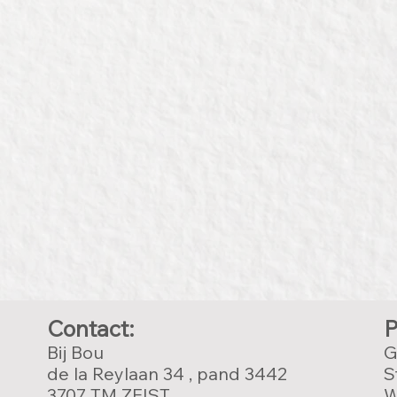
Contact:
P
Bij Bou
G
de la Reylaan 34 , pand 3442
S
3707 TM ZEIST
W