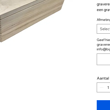
gravere
een gra
trouwka
Afmetin
Geef ee
Selec
kist. E
60x40x2
Geef hier
graveren
De prijs
info@bi
10cm do
Een grot
kun je k
artikel.
Aantal