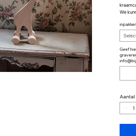
kraamc
We kunn
graveri
inpakke
Selec
Geef hier
graveren
info@bi
Aantal