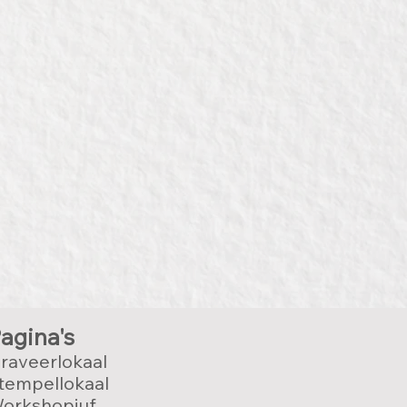
agina's
raveerlokaal
tempellokaal
orkshopjuf