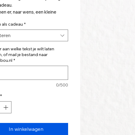
adeau.
en er, naar wens, een kleine
ng op plaatsen.
n als cadeau
*
teren
 aan welke tekst je wilt laten
, of mail je bestand naar
jbou.nl
*
0/500
*
In winkelwagen