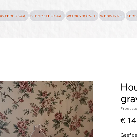
AVEERLOKAAL
STEMPELLOKAAL
WORKSHOPJUF
WEBWINKEL
KERS
Hou
gra
Productc
€ 14
Geef dez