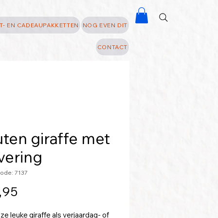
T- EN CADEAUPAKKETTEN
NOG EVEN DIT
CONTACT
ten giraffe met
vering
ode: 7137
Prijs
,95
e leuke giraffe als verjaardag- of