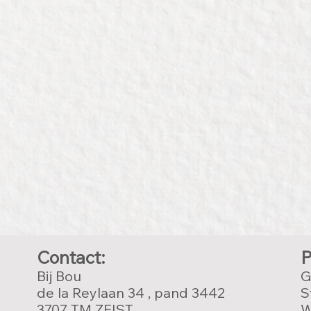
Contact:
P
Bij Bou
G
de la Reylaan 34 , pand 3442
S
3707 TM ZEIST
W