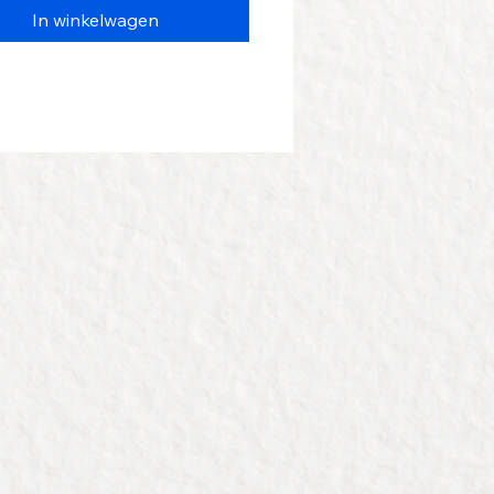
In winkelwagen
kan worden aangegeven in het
roces.
r voor
graveervoorbeelden
.