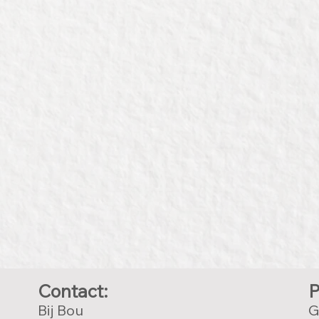
Contact:
P
Bij Bou
G