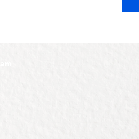
groter 
bestelp
Kijk hie
ram