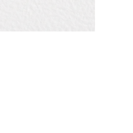
Contact:
Bij Bou
de la Reylaan 34 , pand 3442
3707 TM ZEIST
(bedrijventerreinWILDENBERG)
E: info@bijbou.nl
T: 06 41 71 01 53
Pagina's