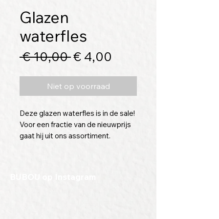
Glazen
waterfles
Normale
Verkoopprijs
 € 10,00 
€ 4,00
prijs
Niet op voorraad
Deze glazen waterfles is in de sale!
Voor een fractie van de nieuwprijs
gaat hij uit ons assortiment.
Laat hem naar wens graveren en
geef zo een leuk (relatie)geschenk
cadeau.
BIJBOU op Instagram