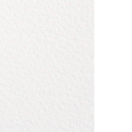
voor een ander speciaal iemand.
Afmeting van deze plank:
99x28cm
Kijk hier voor
graveervoorbeelden
.