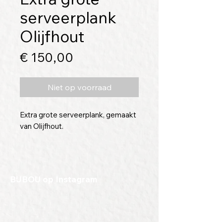
serveerplank
Olijfhout
Prijs
€ 150,00
Niet op voorraad
Extra grote serveerplank, gemaakt
van Olijfhout.
Gemaakt uit 1 stuk, uniek
exemplaar.
BIJBOU op Instagram
Met deze plank zet je een
compleet buffet op tafel.
Een prachtig cadeau, voor je zelf, of