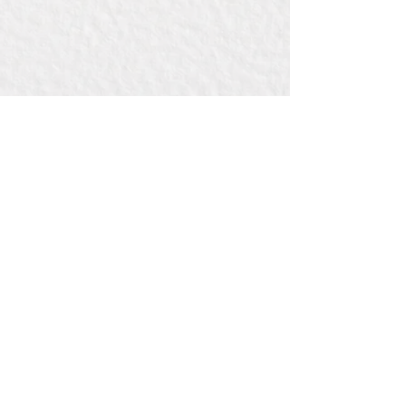
Contact:
Bij Bou
de la Reylaan 34 , pand 3442
3707 TM ZEIST
(bedrijventerreinWILDENBERG)
E: info@bijbou.nl
T: 06 41 71 01 53
Pagina's