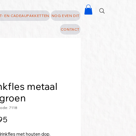
T- EN CADEAUPAKKETTEN
NOG EVEN DIT
CONTACT
nkfles metaal
groen
ode: 7118
Prijs
95
rinkfles met houten dop.