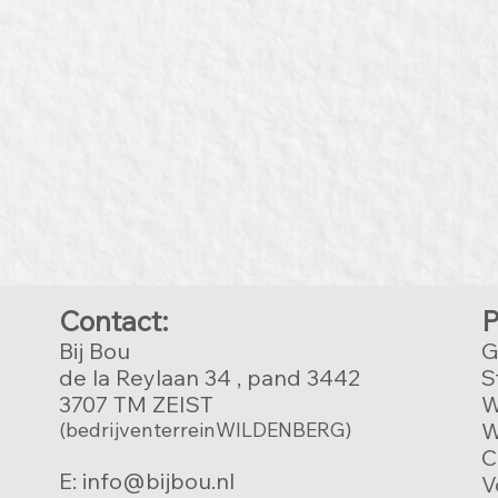
Contact:
P
Bij Bou
G
de la Reylaan 34 , pand 3442
S
3707 TM ZEIST
W
(bedrijventerreinWILDENBERG)
W
C
E: info@bijbou.nl
V