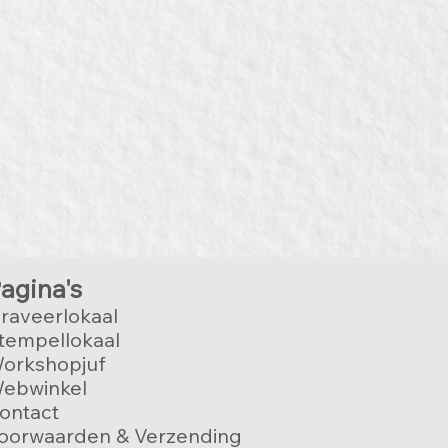
agina's
raveerlokaal
tempellokaal
orkshopjuf
ebwinkel
ontact
oorwaarden & Verzending