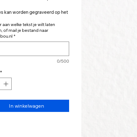
es kan worden gegraveerd op het
 deel, en eventueel ook op de
 aan welke tekst je wilt laten
, of mail je bestand naar
jbou.nl
*
om cadeau te geven en te
en voor sporten, school of werk.
 ideaal cadeau om te geven als
0/500
geschenk.
*
an de fles: 700 ml.
dit is geen thermosfles, de fles is
elkwandig metaal.
In winkelwagen
 inclusief graveren, maximaal 7cm