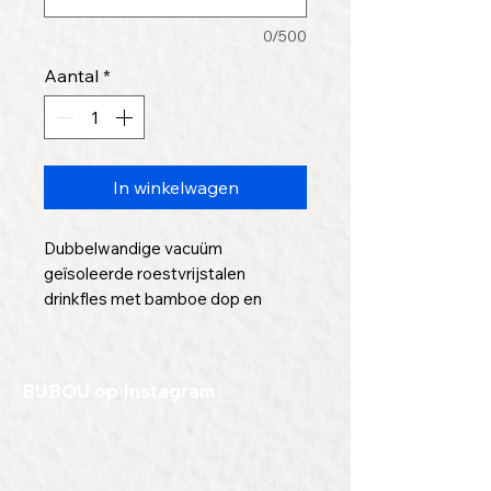
0/500
Aantal
*
In winkelwagen
Dubbelwandige vacuüm
geïsoleerde roestvrijstalen
drinkfles met bamboe dop en
draagring. Inhoud 750ml.
Houd je drinken koud of warm met
deze geïsoleerde fles. Neem je
BIJBOU op Instagram
favoriete koffie, thee of warme
chocolademelk mee door de fles
aan het handvat te dragen. Lekvrij.
De bamboe dop geeft deze