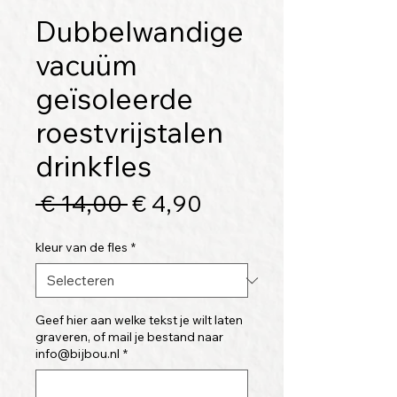
Dubbelwandige
vacuüm
geïsoleerde
roestvrijstalen
drinkfles
Normale
Verkoopprijs
 € 14,00 
€ 4,90
prijs
kleur van de fles
*
Geef hier aan welke tekst je wilt laten
graveren, of mail je bestand naar
info@bijbou.nl
*