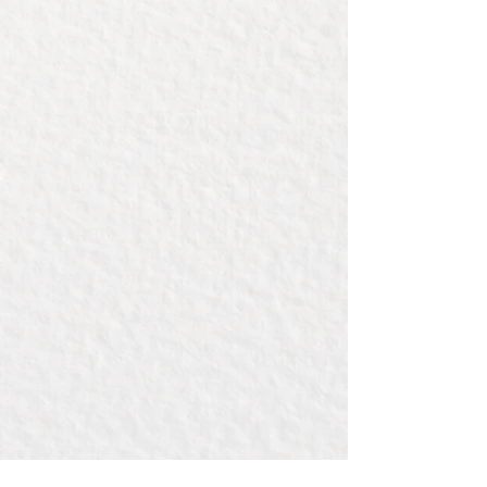
roestvrijstalen fles een mooie,
natuurlijke touch.
Deze fles kan worden gegraveerd
op het metalen deel, en eventueel
ook op de dop.
Ideaal om cadeau te geven en te
gebruiken voor sporten, school of
werk.
Ook een ideaal cadeau om te
geven als relatiegeschenk.
Prijs is inclusief graveren, maximaal
7cm breed.