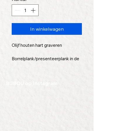
In winkelwagen
Olijf houten hart graveren
Borrelplank/presenteerplank in de
vorm van een hart, met je eigen
gravering er in.
BIJBOU op Instagram
Gemaakt uit 1 stuk, en mooi stevig
van formaat.
De doorsnee is ongeveer 25 cm.
Kijk hier voor graveervoorbeelden.