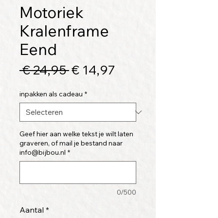
Motoriek
Kralenframe
Eend
Normale
Verkoopprijs
 € 24,95 
€ 14,97
prijs
inpakken als cadeau
*
Geef hier aan welke tekst je wilt laten
graveren, of mail je bestand naar
info@bijbou.nl
*
0/500
Aantal
*