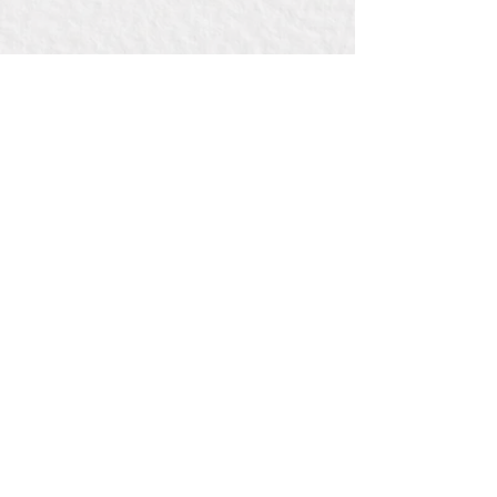
Contact:
Bij Bou
de la Reylaan 34 , pand 3442
3707 TM ZEIST
(bedrijventerreinWILDENBERG)
E: info@bijbou.nl
T: 06 41 71 01 53
Pagina's
Graveerlokaal
Stempellokaal
Workshopjuf
Webwinkel